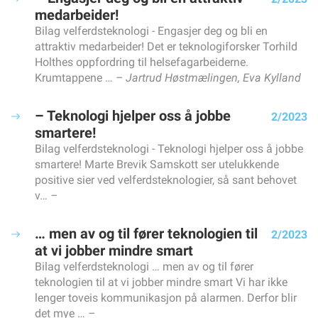
Tre spørsmål om attest
medarbeider!
PÅ HJERTET
Bilag velferdsteknologi - Engasjer deg og bli en
- De nyansatte burde ha fått heltid med én gang
attraktiv medarbeider! Det er teknologiforsker Torhild
HELSEFAGARBEIDERFORBUNDET
Holthes oppfordring til helsefagarbeiderne.
Krumtappene …
Jartrud Høstmælingen, Eva Kylland
Undersøkelse avdekker ulikheter i fagprøven
I april arrangerte vi digital fagsamling for elever
– Teknologi hjelper oss å jobbe
Depositumsgaranti for deg som skal leie bolig
2/2023
smartere!
Samarbeid med Diakonova
Bilag velferdsteknologi - Teknologi hjelper oss å jobbe
Nettverksamling i region SørØst
smartere! Marte Brevik Samskott ser utelukkende
Verveturne i Møre og Romsdal
positive sier ved velferdsteknologier, så sant behovet
v…
… men av og til fører teknologien til
2/2023
at vi jobber mindre smart
Bilag velferdsteknologi … men av og til fører
teknologien til at vi jobber mindre smart Vi har ikke
lenger toveis kommunikasjon på alarmen. Derfor blir
det mye …