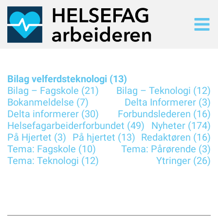
SØK
Søk i alt innhold
Bilag velferdsteknologi (13)
SISTE UTGAVE
Bilag – Fagskole (21)
Bilag – Teknologi (12)
Bokanmeldelse (7)
Delta Informerer (3)
Les siste utgave på nett
Delta informerer (30)
Forbundslederen (16)
TIDLIGERE UTGAVER
Helsefagarbeiderforbundet (49)
Nyheter (174)
Arkiv
På Hjertet (3)
På hjertet (13)
Redaktøren (16)
NYHETER
Tema: Fagskole (10)
Tema: Pårørende (3)
Nyhetsarkiv
Tema: Teknologi (12)
Ytringer (26)
TEMA
Tematisk oversiikt
UTGAVE 2/2026