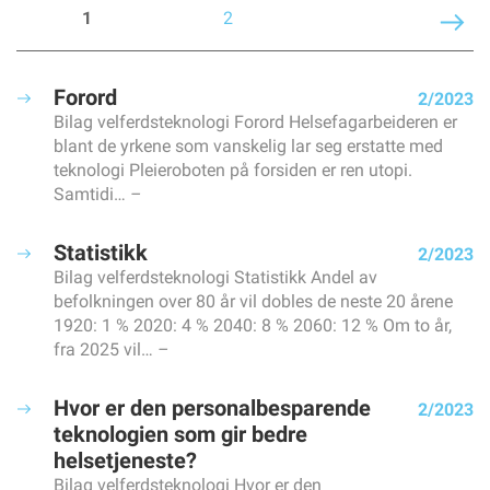
REDAKTØREN
1
2
Kommer jobbmobil til å bli den nye fleecejakka?
KORT & GODT
Kort & godt
Forord
2/2023
FORBUNDSLEDEREN
Bilag velferdsteknologi Forord Helsefagarbeideren er
«Er du medlem av en fagforening?» Har du fått det
blant de yrkene som vanskelig lar seg erstatte med
spørsmålet noen gang?
teknologi Pleieroboten på forsiden er ren utopi.
NYHETER
Samtidi…
Skal bruke jobbmobiler med gjenkjennbar farge på dekslet
– Trenger bare tjenestetelefon
Statistikk
2/2023
Kevin sørger for at nyansatte blir en del av gjengen
Bilag velferdsteknologi Statistikk Andel av
befolkningen over 80 år vil dobles de neste 20 årene
I denne regionen har de fagdager for veiledere
1920: 1 % 2020: 4 % 2040: 8 % 2060: 12 % Om to år,
Vinnerne av årets NM kommer fra Byremo vgs i Agder
fra 2025 vil…
Å møte mennesker som har det vanskelig
Videreutdanningen blir ikke brukt godt nok
Hvor er den personalbesparende
2/2023
Å snakke om selvmordstanker kan redde liv
teknologien som gir bedre
Hva skal jeg finne på i dag?
helsetjeneste?
Utfordringer med boliger i nesten 9 av 10 kommuner
Bilag velferdsteknologi Hvor er den