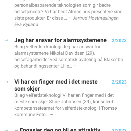
Bedre munnhelse med digitalt verktøy
personalbesparende teknologien som gir bedre
helsetjeneste? Vi har bedt Almas hus presentere sine
Nå endres forståelsen av hva som er «arbeidsulykke»
siste produkter. Er disse …
Jartrud Høstmælingen,
Store smil i Alta – men antall heltidsutlysinger faller
Eva Kylland
Arbeidstøy er også sko og yttertøy
TEMA: TEKNOLOGI
Jeg har ansvar for alarmsystemene
2/2023
Slik veies sensorbruk opp mot personvernet
Bilag velferdsteknologi Jeg har ansvar for
Nyheter fra Hjelpemiddelmessa
alarmsystemene Nikolai Davidsen (29),
Fasilitator, en rolle som bidrar til faglig kompetanseheving
helsefagarbeider ved somatisk avdeling på Blaker bo
og behandlingssenter, Lille…
Realistisk trening – uten risiko for pasientene
Bør helsefagarbeidere reparere høreapparat?
Vi har en finger med i det meste
2/2023
YTRINGER
som skjer
Veien til flere helsefagarbeidere starter i videregående skole
Bilag velferdsteknologi Vi har en finger med i det
Spesialiserte fosterhjem: Når hjemmet også er en
meste som skjer Stine Johansen (39), konsulent i
arbeidsplass
kompetanseteamet for velferdsteknologi i Tromsø
Så … hva nå? Skal kommunen kjøpe inn sko til oss?
kommune Foto…
Langvakter krever ansvar – ikke bare ønsker
DELTA INFORMERER
– Engasjer deg og bli en attraktiv
2/2023