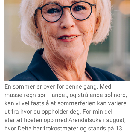
Skal, skal ikke stå lenger i jobb?
YTRINGER
Ikke kom her og snakk om lite bemanning og stor
arbeidsbyrde, tenkte jeg...
DELTA
Når er det lov å ta skjulte opptak?
DELTA INFORMERER
Tre spørsmål og svar om rettigheter til deltidsansatte:
PÅ HJERTET
– Nå snakker alle om helsefagarbeidere
HELSEFAGARBEIDERFORBUNDET
En sommer er over for denne gang. Med
Fra 14.-16. august var, tradisjonen tro, en gjeng fra Delta på
Arendalsuka
masse regn sør i landet, og strålende sol nord,
Neste styremøte
kan vi vel fastslå at sommerferien kan variere
Åpning av Diakonova fagskole
ut fra hvor du oppholder deg. For min del
startet høsten opp med Arendalsuka i august,
hvor Delta har frokostmøter og stands på 13.