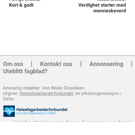
Kort & godt
Verdighet starter med
menneskeverd
Om oss
Kontakt oss
Annonsering
Uteblitt fagblad?
Ansvarlig redaktør: Ann Beate Grasdalen
Utgiver:
Helsefagarbeiderforbundet
, en yrkesorganisasjon i
Delta
Helsefagarbeideren er medlem av
Fagpressen
, og redigeres
etter
Redaktørplakaten
og
Vær Varsom-plakaten