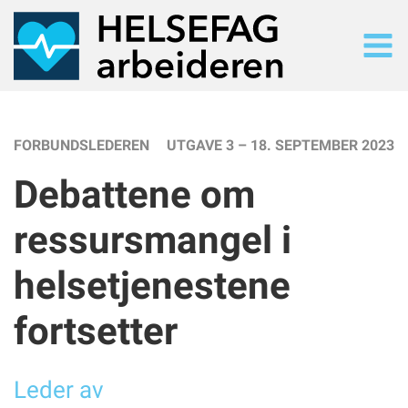
SØK
Søk i alt innhold
FORBUNDSLEDEREN
UTGAVE 3 – 18. SEPTEMBER 2023
SISTE UTGAVE
Debattene om
Les siste utgave på nett
TIDLIGERE UTGAVER
ressursmangel i
Arkiv
NYHETER
helsetjenestene
Nyhetsarkiv
TEMA
fortsetter
Tematisk oversiikt
Leder av
UTGAVE 3/2023