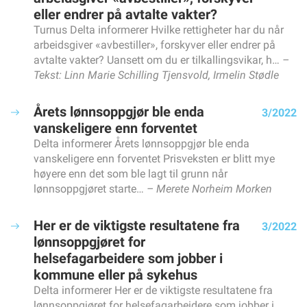
Bedre munnhelse med digitalt verktøy
eller endrer på avtalte vakter?
Nå endres forståelsen av hva som er «arbeidsulykke»
Turnus Delta informerer Hvilke rettigheter har du når
arbeidsgiver «avbestiller», forskyver eller endrer på
Store smil i Alta – men antall heltidsutlysinger faller
avtalte vakter? Uansett om du er tilkallingsvikar, h…
Arbeidstøy er også sko og yttertøy
Tekst: Linn Marie Schilling Tjensvold, Irmelin Stødle
TEMA: TEKNOLOGI
Slik veies sensorbruk opp mot personvernet
Årets lønnsoppgjør ble enda
3/2022
Nyheter fra Hjelpemiddelmessa
vanskeligere enn forventet
Fasilitator, en rolle som bidrar til faglig kompetanseheving
Delta informerer Årets lønnsoppgjør ble enda
Realistisk trening – uten risiko for pasientene
vanskeligere enn forventet Prisveksten er blitt mye
høyere enn det som ble lagt til grunn når
Bør helsefagarbeidere reparere høreapparat?
lønnsoppgjøret starte…
Merete Norheim Morken
YTRINGER
Veien til flere helsefagarbeidere starter i videregående skole
Her er de viktigste resultatene fra
3/2022
Spesialiserte fosterhjem: Når hjemmet også er en
arbeidsplass
lønnsoppgjøret for
helsefagarbeidere som jobber i
Så … hva nå? Skal kommunen kjøpe inn sko til oss?
kommune eller på sykehus
Langvakter krever ansvar – ikke bare ønsker
Delta informerer Her er de viktigste resultatene fra
DELTA INFORMERER
lønnsoppgjøret for helsefagarbeidere som jobber i