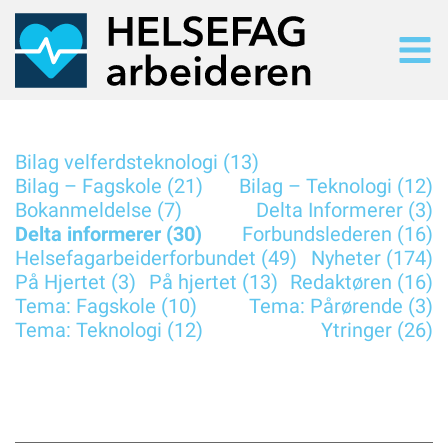
SØK
Søk i alt innhold
Bilag velferdsteknologi (13)
SISTE UTGAVE
Bilag – Fagskole (21)
Bilag – Teknologi (12)
Bokanmeldelse (7)
Delta Informerer (3)
Les siste utgave på nett
Delta informerer (30)
Forbundslederen (16)
TIDLIGERE UTGAVER
Helsefagarbeiderforbundet (49)
Nyheter (174)
Arkiv
På Hjertet (3)
På hjertet (13)
Redaktøren (16)
NYHETER
Tema: Fagskole (10)
Tema: Pårørende (3)
Nyhetsarkiv
Tema: Teknologi (12)
Ytringer (26)
TEMA
Tematisk oversiikt
UTGAVE 2/2026