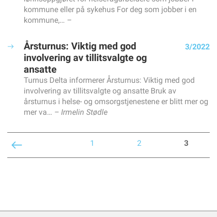
Tre spørsmål om attest
kommune eller på sykehus For deg som jobber i en
PÅ HJERTET
kommune,…
- De nyansatte burde ha fått heltid med én gang
HELSEFAGARBEIDERFORBUNDET
Årsturnus: Viktig med god
3/2022
Undersøkelse avdekker ulikheter i fagprøven
involvering av tillitsvalgte og
I april arrangerte vi digital fagsamling for elever
ansatte
Depositumsgaranti for deg som skal leie bolig
Turnus Delta informerer Årsturnus: Viktig med god
involvering av tillitsvalgte og ansatte Bruk av
Samarbeid med Diakonova
årsturnus i helse- og omsorgstjenestene er blitt mer og
Nettverksamling i region SørØst
mer va…
Irmelin Stødle
Verveturne i Møre og Romsdal
1
2
3