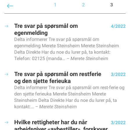
REDAKTØREN
1
2
3
Kommer jobbmobil til å bli den nye fleecejakka?
KORT & GODT
Kort & godt
Tre svar på spørsmål om
4/2022
FORBUNDSLEDEREN
egenmelding
«Er du medlem av en fagforening?» Har du fått det
Delta informerer Tre svar på spørsmål om
spørsmålet noen gang?
egenmelding Merete Steinsheim Merete Steinsheim
NYHETER
Delta Direkte Har du noe du lurer på, ta kontakt:
Skal bruke jobbmobiler med gjenkjennbar farge på dekslet
Telefon: 02125 (manda…
Merete Steinsheim
– Trenger bare tjenestetelefon
Kevin sørger for at nyansatte blir en del av gjengen
Tre svar på spørsmål om rest­ferie
3/2022
og den sjette ferieuka
I denne regionen har de fagdager for veiledere
Delta informerer Tre svar på spørsmål om rest-ferie og
Vinnerne av årets NM kommer fra Byremo vgs i Agder
den sjette ferieuka Merete Steinsheim Merete
Å møte mennesker som har det vanskelig
Steinsheim Delta Direkte Har du noe du lurer på, ta
Videreutdanningen blir ikke brukt godt nok
kontakt:…
Merete Steinsheim
Å snakke om selvmordstanker kan redde liv
Hva skal jeg finne på i dag?
Hvilke rettigheter har du når
3/2022
Utfordringer med boliger i nesten 9 av 10 kommuner
arbeidsgiver «avbestiller», forskyver