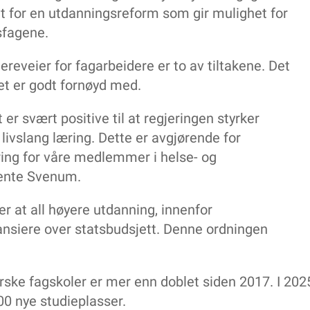
fagarbeidere
t for en utdanningsreform som gir mulighet for
Spesialisering i sårbehandling, ti studiepoeng
sfagene.
YTRINGER
eid
Når taushetsplikten brytes, brytes tilliten
iereveier for fagarbeidere er to av tiltakene. Det
Åpent brev til redaktøren
t er godt fornøyd med.
Nå har vi blitt flere menn, og vi godtar ikke
dette lenger!
er svært positive til at regjeringen styrker
BOKANMELDELSE
r livslang læring. Dette er avgjørende for
Helsehjelp til personer med rusproblemer
ering for våre medlemmer i helse- og
som
DELTA INFORMERER
Bente Svenum.
Tre spørsmål om arbeid på røde dager
tte
 at all høyere utdanning, innenfor
avær
siere over statsbudsjett. Denne ordningen
orske fagskoler er mer enn doblet siden 2017. I 2025
00 nye studieplasser.