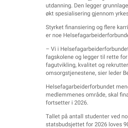
Hjelp til godt pårørendearbeid
utdanning. Den legger grunnlage
Palliativ plan for personer med
økt spesialisering gjennom yrke
utviklingshemming
Trenger mer fleksibilitet og bedre samarb
Styrket finansiering og flere karr
Kan helsefagarbeidere være leder for
sykepleiere?
er noe Helsefagarbeiderforbunde
Nye pensjonsregler for personer med
særaldersgrense
– Vi i Helsefagarbeiderforbundet 
Anbefaler tydeligere definerte
fagskolene og legger til rette fo
stillingsinstrukser
fagutvikling, kvalitet og rekrutt
Nå kommer endringer i hva som regnes 
arbeidsulykke
omsorgstjenestene, sier leder 
Fordeler og ulemper med langvakter – de
vet vi så langt
Helsefagarbeiderforbundet mener
Enkel endring i turnus ga mindre sykefr
medlemmenes område, skal finan
fortsetter i 2026.
Tallet på antall studenter ved n
statsbudsjettet for 2026 loves 9