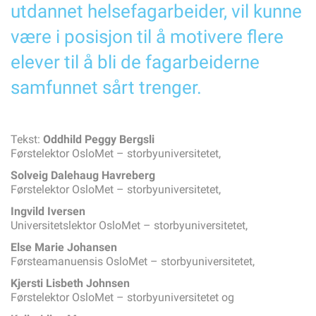
REDAKTØREN
utdannet helsefagarbeider, vil kunne
Kommer jobbmobil til å bli den nye fleecejakka?
være i posisjon til å motivere flere
KORT & GODT
Kort & godt
elever til å bli de fagarbeiderne
FORBUNDSLEDEREN
samfunnet sårt trenger.
«Er du medlem av en fagforening?» Har du fått det
spørsmålet noen gang?
NYHETER
Tekst:
Oddhild Peggy
Bergsli
Skal bruke jobbmobiler med gjenkjennbar farge på dekslet
Førstelektor OsloMet – storbyuniversitetet,
– Trenger bare tjenestetelefon
Solveig Dalehaug
Havreberg
Kevin sørger for at nyansatte blir en del av gjengen
Førstelektor OsloMet – storbyuniversitetet,
I denne regionen har de fagdager for veiledere
Ingvild
Iversen
Vinnerne av årets NM kommer fra Byremo vgs i Agder
Universitetslektor OsloMet – storbyuniversitetet,
Å møte mennesker som har det vanskelig
Else Marie
Johansen
Videreutdanningen blir ikke brukt godt nok
Førsteamanuensis OsloMet – storbyuniversitetet,
Å snakke om selvmordstanker kan redde liv
Kjersti Lisbeth
Johnsen
Hva skal jeg finne på i dag?
Førstelektor OsloMet – storbyuniversitetet og
Utfordringer med boliger i nesten 9 av 10 kommuner