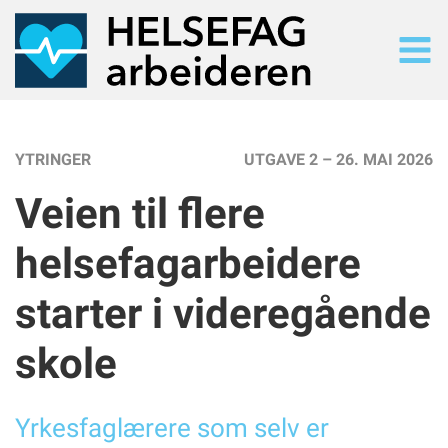
SØK
Søk i alt innhold
YTRINGER
UTGAVE 2 – 26. MAI 2026
SISTE UTGAVE
Veien til flere
Les siste utgave på nett
TIDLIGERE UTGAVER
helsefagarbeidere
Arkiv
NYHETER
starter i videregående
Nyhetsarkiv
TEMA
skole
Tematisk oversiikt
Yrkesfaglærere som selv er
UTGAVE 2/2026