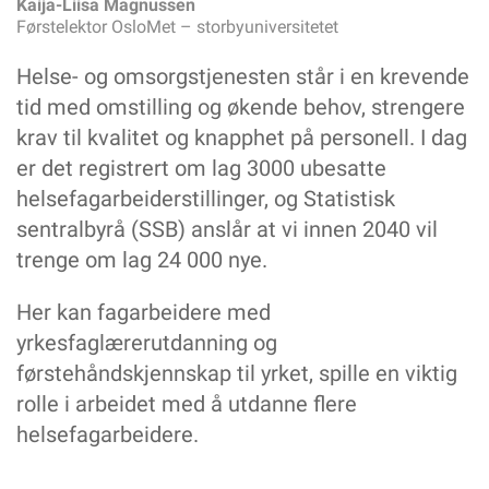
Kaija-Liisa
Magnussen
Bedre munnhelse med digitalt verktøy
Førstelektor OsloMet – storbyuniversitetet
Nå endres forståelsen av hva som er «arbeidsulykke»
Helse- og omsorgstjenesten står i en krevende
Store smil i Alta – men antall heltidsutlysinger faller
Arbeidstøy er også sko og yttertøy
tid med omstilling og økende behov, strengere
TEMA: TEKNOLOGI
krav til kvalitet og knapphet på personell. I dag
Slik veies sensorbruk opp mot personvernet
er det registrert om lag 3000 ubesatte
Nyheter fra Hjelpemiddelmessa
helsefagarbeiderstillinger, og Statistisk
Fasilitator, en rolle som bidrar til faglig kompetanseheving
sentralbyrå (SSB) anslår at vi innen 2040 vil
Realistisk trening – uten risiko for pasientene
trenge om lag 24 000 nye.
Bør helsefagarbeidere reparere høreapparat?
YTRINGER
Her kan fagarbeidere med
Veien til flere helsefagarbeidere starter i videregående skole
yrkesfaglærerutdanning og
Spesialiserte fosterhjem: Når hjemmet også er en
førstehåndskjennskap til yrket, spille en viktig
arbeidsplass
rolle i arbeidet med å utdanne flere
Så … hva nå? Skal kommunen kjøpe inn sko til oss?
helsefagarbeidere.
Langvakter krever ansvar – ikke bare ønsker
DELTA INFORMERER