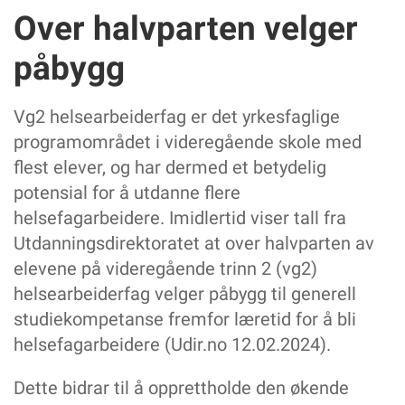
Tre spørsmål om attest
Over halvparten velger
PÅ HJERTET
- De nyansatte burde ha fått heltid med én gang
påbygg
HELSEFAGARBEIDERFORBUNDET
Undersøkelse avdekker ulikheter i fagprøven
Vg2 helsearbeiderfag er det yrkesfaglige
I april arrangerte vi digital fagsamling for elever
programområdet i videregående skole med
Depositumsgaranti for deg som skal leie bolig
flest elever, og har dermed et betydelig
Samarbeid med Diakonova
potensial for å utdanne flere
Nettverksamling i region SørØst
helsefagarbeidere. Imidlertid viser tall fra
Verveturne i Møre og Romsdal
Utdanningsdirektoratet at over halvparten av
elevene på videregående trinn 2 (vg2)
helsearbeiderfag velger påbygg til generell
studiekompetanse fremfor læretid for å bli
helsefagarbeidere (Udir.no 12.02.2024).
Dette bidrar til å opprettholde den økende