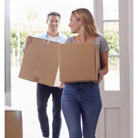
REDAKTØREN
Kommer jobbmobil til å bli den nye fleecejakka?
KORT & GODT
Kort & godt
FORBUNDSLEDEREN
«Er du medlem av en fagforening?» Har du fått det
spørsmålet noen gang?
NYHETER
Skal bruke jobbmobiler med gjenkjennbar farge på dekslet
– Trenger bare tjenestetelefon
Kevin sørger for at nyansatte blir en del av gjengen
I denne regionen har de fagdager for veiledere
Vinnerne av årets NM kommer fra Byremo vgs i Agder
Å møte mennesker som har det vanskelig
Videreutdanningen blir ikke brukt godt nok
Å snakke om selvmordstanker kan redde liv
Hva skal jeg finne på i dag?
Utfordringer med boliger i nesten 9 av 10 kommuner