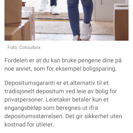
Bedre munnhelse med digitalt verktøy
Nå endres forståelsen av hva som er «arbeidsulykke»
Store smil i Alta – men antall heltidsutlysinger faller
Arbeidstøy er også sko og yttertøy
TEMA: TEKNOLOGI
Slik veies sensorbruk opp mot personvernet
Foto: Colourbox
Nyheter fra Hjelpemiddelmessa
Fordelen er at du kan bruke pengene dine på
Fasilitator, en rolle som bidrar til faglig kompetanseheving
Realistisk trening – uten risiko for pasientene
noe annet, som for eksempel boligsparing.
Bør helsefagarbeidere reparere høreapparat?
Depositumsgaranti er et alternativ til et
YTRINGER
tradisjonelt depositum ved leie av bolig for
Veien til flere helsefagarbeidere starter i videregående skole
privatpersoner. Leietaker betaler kun et
Spesialiserte fosterhjem: Når hjemmet også er en
arbeidsplass
engangsbeløp som beregnes ut ifra
Så … hva nå? Skal kommunen kjøpe inn sko til oss?
depositumsstørrelsen. Det gir sikkerhet uten
Langvakter krever ansvar – ikke bare ønsker
kostnad for utleier.
DELTA INFORMERER