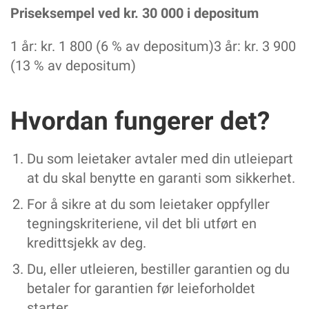
Tre spørsmål om attest
Priseksempel ved kr. 30 000 i depositum
PÅ HJERTET
- De nyansatte burde ha fått heltid med én gang
1 år: kr. 1 800 (6 % av depositum)3 år: kr. 3 900
HELSEFAGARBEIDERFORBUNDET
(13 % av depositum)
Undersøkelse avdekker ulikheter i fagprøven
I april arrangerte vi digital fagsamling for elever
Hvordan fungerer det?
Depositumsgaranti for deg som skal leie bolig
Samarbeid med Diakonova
Nettverksamling i region SørØst
Du som leietaker avtaler med din utleiepart
Verveturne i Møre og Romsdal
at du skal benytte en garanti som sikkerhet.
For å sikre at du som leietaker oppfyller
tegningskriteriene, vil det bli utført en
kredittsjekk av deg.
Du, eller utleieren, bestiller garantien og du
betaler for garantien før leieforholdet
starter.