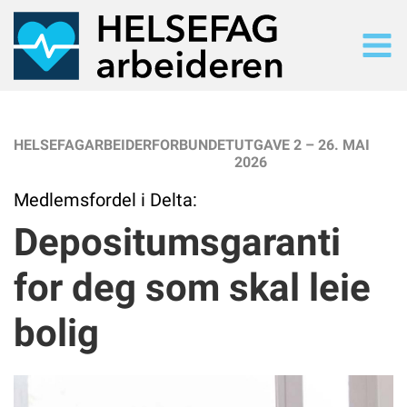
SØK
Søk i alt innhold
HELSEFAGARBEIDERFORBUNDET
UTGAVE 2 – 26. MAI
2026
SISTE UTGAVE
Les siste utgave på nett
Medlemsfordel i Delta:
TIDLIGERE UTGAVER
Depositumsgaranti
Arkiv
NYHETER
for deg som skal leie
Nyhetsarkiv
TEMA
bolig
Tematisk oversiikt
UTGAVE 2/2026