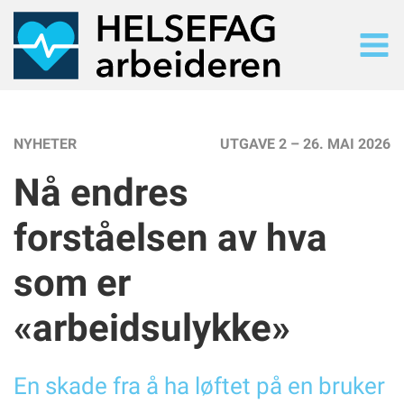
SØK
Søk i alt innhold
NYHETER
UTGAVE 2 – 26. MAI 2026
SISTE UTGAVE
Nå endres
Les siste utgave på nett
TIDLIGERE UTGAVER
forståelsen av hva
Arkiv
NYHETER
som er
Nyhetsarkiv
TEMA
«arbeidsulykke»
Tematisk oversiikt
En skade fra å ha løftet på en bruker
UTGAVE 2/2026