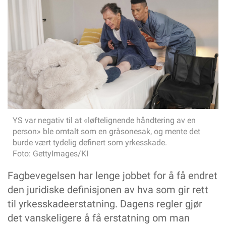
Bedre munnhelse med digitalt verktøy
Nå endres forståelsen av hva som er «arbeidsulykke»
Store smil i Alta – men antall heltidsutlysinger faller
Arbeidstøy er også sko og yttertøy
TEMA: TEKNOLOGI
Slik veies sensorbruk opp mot personvernet
Nyheter fra Hjelpemiddelmessa
Fasilitator, en rolle som bidrar til faglig kompetanseheving
Realistisk trening – uten risiko for pasientene
YS var negativ til at «løftelignende håndtering av en
Bør helsefagarbeidere reparere høreapparat?
person» ble omtalt som en gråsonesak, og mente det
YTRINGER
burde vært tydelig definert som yrkesskade.
Foto: GettyImages/KI
Veien til flere helsefagarbeidere starter i videregående skole
Spesialiserte fosterhjem: Når hjemmet også er en
Fagbevegelsen har lenge jobbet for å få endret
arbeidsplass
den juridiske definisjonen av hva som gir rett
Så … hva nå? Skal kommunen kjøpe inn sko til oss?
til yrkesskadeerstatning. Dagens regler gjør
Langvakter krever ansvar – ikke bare ønsker
det vanskeligere å få erstatning om man
DELTA INFORMERER