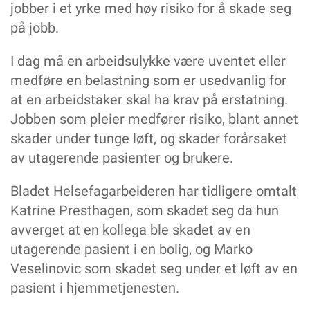
Tre spørsmål om attest
jobber i et yrke med høy risiko for å skade seg
PÅ HJERTET
på jobb.
- De nyansatte burde ha fått heltid med én gang
I dag må en arbeidsulykke være uventet eller
HELSEFAGARBEIDERFORBUNDET
Undersøkelse avdekker ulikheter i fagprøven
medføre en belastning som er usedvanlig for
I april arrangerte vi digital fagsamling for elever
at en arbeidstaker skal ha krav på erstatning.
Depositumsgaranti for deg som skal leie bolig
Jobben som pleier medfører risiko, blant annet
Samarbeid med Diakonova
skader under tunge løft, og skader forårsaket
Nettverksamling i region SørØst
av utagerende pasienter og brukere.
Verveturne i Møre og Romsdal
Bladet Helsefagarbeideren har tidligere omtalt
Katrine Presthagen, som skadet seg da hun
avverget at en kollega ble skadet av en
utagerende pasient i en bolig, og Marko
Veselinovic som skadet seg under et løft av en
pasient i hjemmetjenesten.